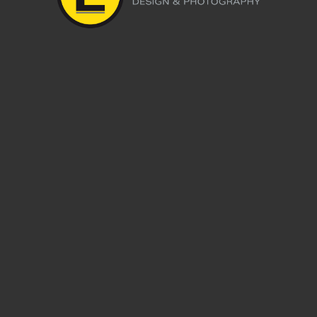
Leave a reply
Du musst
angemeldet
sein, um einen Kommentar abzugeben.